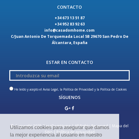
CONTACTO
+34 673 13 51 87
+34 952 83 92 63
info@casadomhome.com
C/Juan Antonio De Torquemada Local 5B 29670 San Pedro De
Álcantara, España
ESTAR EN CONTACTO
He leído y acepto el
Aviso Legal, la Política de Privacidad
y la
Política de Cookies
SÍGUENOS
© Copyright 2025 CasaDomHome | All Rights Reserved |
Mapa del
Utilizamos cookies para asegurar que damos
Sitio
|
Política de privacidad
la mejor experiencia al usuario en nuestro