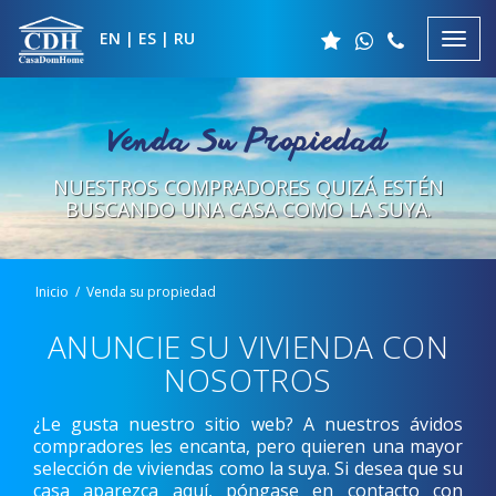
EN
|
ES
|
RU
Venda Su Propiedad
NUESTROS COMPRADORES QUIZÁ ESTÉN
BUSCANDO
UNA CASA COMO LA SUYA.
Inicio
Venda su propiedad
ANUNCIE SU VIVIENDA CON
NOSOTROS
¿Le gusta nuestro sitio web? A nuestros ávidos
compradores les encanta, pero quieren una mayor
selección de viviendas como la suya. Si desea que su
casa aparezca aquí, póngase en contacto con